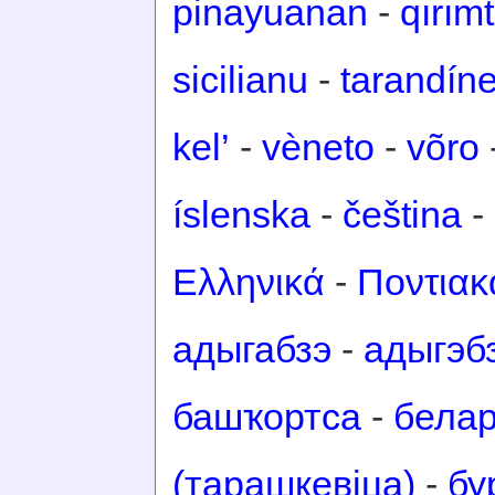
pinayuanan
-
qırım
sicilianu
-
tarandín
kel’
-
vèneto
-
võro
íslenska
-
čeština
-
Ελληνικά
-
Ποντιακ
адыгабзэ
-
адыгэб
башҡортса
-
белар
(тарашкевіца)
-
бу