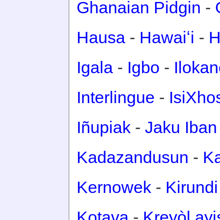
Ghanaian Pidgin
-
Hausa
-
Hawaiʻi
-
H
Igala
-
Igbo
-
Iloka
Interlingue
-
IsiXho
Iñupiak
-
Jaku Iban
Kadazandusun
-
Ka
Kernowek
-
Kirundi
Kotava
-
Kreyòl ay