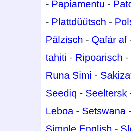
-
Papiamentu
-
Pat
-
Plattdüütsch
-
Pol
Pälzisch
-
Qafár af
tahiti
-
Ripoarisch
-
Runa Simi
-
Sakiza
Seediq
-
Seeltersk
Leboa
-
Setswana
Simple English
-
Sl