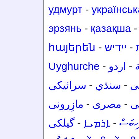
удмурт
-
українськ
эрзянь
-
қазақша
հայերեն
-
ייִדיש
-
Uyghurche
-
اردو
-
سرائیکی
-
سنڌي
-
ی
مازِرونی
-
مصرى
-
ی
گیلکی
-
ܐܪܡܝܐ
-
ހިބަސް