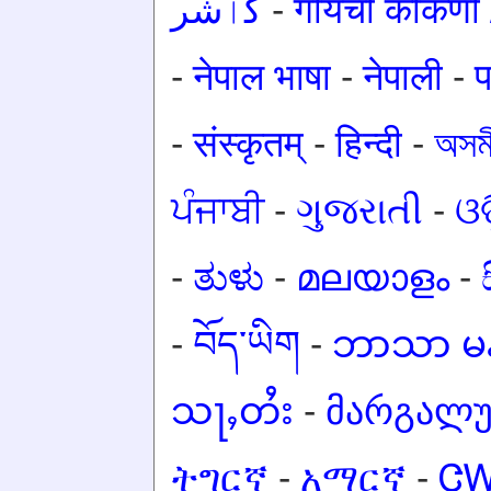
کٲشُر
-
गोंयची कोंकण
-
नेपाल भाषा
-
नेपाली
-
प
-
संस्कृतम्
-
हिन्दी
-
অসমী
ਪੰਜਾਬੀ
-
ગુજરાતી
-
ଓଡ
-
ತುಳು
-
മലയാളം
-
-
བོད་ཡིག
-
ဘာသာ မန
သႃႇတႆး
-
მარგალ
ትግርኛ
-
አማርኛ
-
Ꮳ