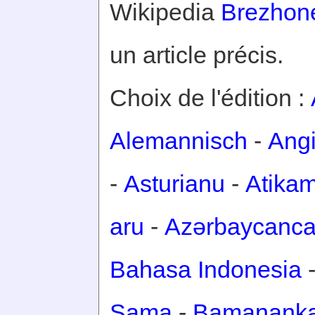
Wikipedia
Brezhon
un article précis.
Choix de l'édition :
Alemannisch
-
Ang
-
Asturianu
-
Atika
aru
-
Azərbaycanc
Bahasa Indonesia
Sama
-
Bamanank