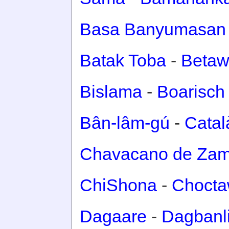
Basa Banyumasan
Batak Toba
-
Betaw
Bislama
-
Boarisch
Bân-lâm-gú
-
Catal
Chavacano de Za
ChiShona
-
Choct
Dagaare
-
Dagbanl