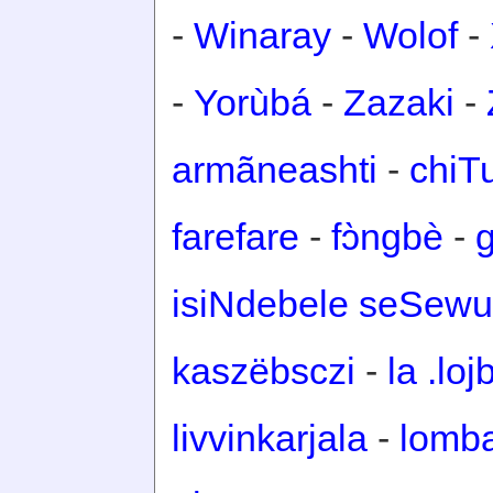
-
Winaray
-
Wolof
-
-
Yorùbá
-
Zazaki
-
armãneashti
-
chiT
farefare
-
fɔ̀ngbè
-
isiNdebele seSewu
kaszëbsczi
-
la .loj
livvinkarjala
-
lomb