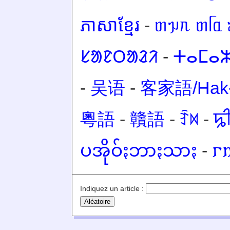
ភាសាខ្មែរ
-
ᥖᥭᥰ ᥖᥬᥲ 
ᱥᱟᱱᱛᱟᱲᱤ
-
ⵜⴰⵎⴰⵣ
-
吴语
-
客家語/Hak-
粵語
-
贛語
-
ꆇꉙ
-
ꠍ
ပအိုဝ်ႏဘာႏသာႏ
-
𐌲
Indiquez un article :