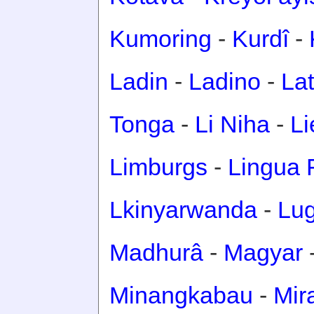
Kumoring
-
Kurdî
-
Ladin
-
Ladino
-
Lat
Tonga
-
Li Niha
-
Li
Limburgs
-
Lingua 
Lkinyarwanda
-
Lu
Madhurâ
-
Magyar
Minangkabau
-
Mir