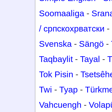
Soomaaliga
-
Sran
/ српскохрватски
-
Svenska
-
Sängö
-
Taqbaylit
-
Tayal
-
T
Tok Pisin
-
Tsetsêh
Twi
-
Tyap
-
Türkm
Vahcuengh
-
Volap