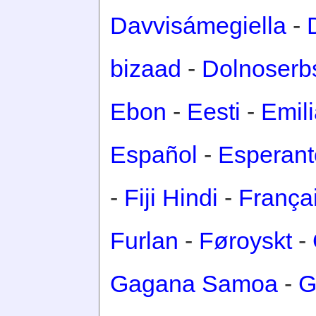
Davvisámegiella
-
bizaad
-
Dolnoserb
Ebon
-
Eesti
-
Emil
Español
-
Esperant
-
Fiji Hindi
-
França
Furlan
-
Føroyskt
-
Gagana Samoa
-
G