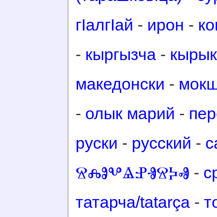
гӀалгӀай
-
ирон
-
ко
-
кыргызча
-
кырык
македонски
-
мок
-
олык марий
-
пер
руски
-
русский
-
с
ⰔⰎⰑⰂⰡⰐⰠⰔⰍⰟ
-
с
татарча/tatarça
-
т