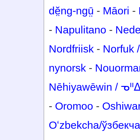
dĕ̤ng-ngṳ̄
-
Māori
-
-
Napulitano
-
Nede
Nordfriisk
-
Norfuk /
nynorsk
-
Nouorma
Nēhiyawēwin / ᓀ
-
Oromoo
-
Oshiwa
Oʻzbekcha/ўзбекч