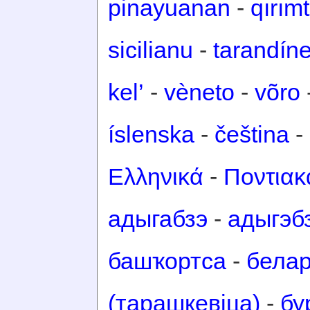
pinayuanan
-
qırım
sicilianu
-
tarandín
kel’
-
vèneto
-
võro
íslenska
-
čeština
-
Ελληνικά
-
Ποντιακ
адыгабзэ
-
адыгэб
башҡортса
-
белар
(тарашкевіца)
-
бу