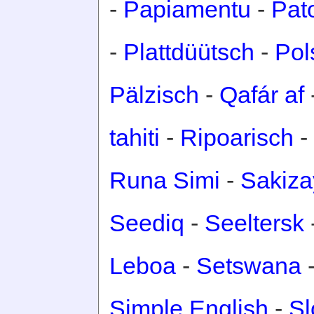
-
Papiamentu
-
Pat
-
Plattdüütsch
-
Pol
Pälzisch
-
Qafár af
tahiti
-
Ripoarisch
-
Runa Simi
-
Sakiza
Seediq
-
Seeltersk
Leboa
-
Setswana
Simple English
-
Sl