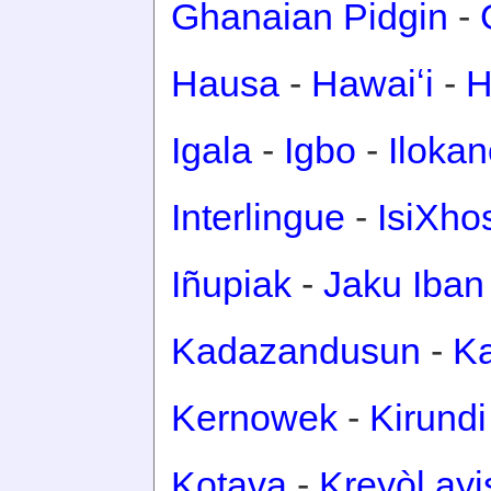
Ghanaian Pidgin
-
Hausa
-
Hawaiʻi
-
H
Igala
-
Igbo
-
Iloka
Interlingue
-
IsiXho
Iñupiak
-
Jaku Iban
Kadazandusun
-
Ka
Kernowek
-
Kirundi
Kotava
-
Kreyòl ay