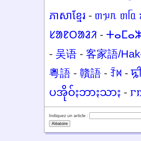
ភាសាខ្មែរ
-
ᥖᥭᥰ ᥖᥬᥲ 
ᱥᱟᱱᱛᱟᱲᱤ
-
ⵜⴰⵎⴰⵣ
-
吴语
-
客家語/Hak-
粵語
-
贛語
-
ꆇꉙ
-
ꠍ
ပအိုဝ်ႏဘာႏသာႏ
-
𐌲
Indiquez un article :