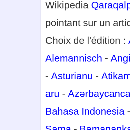
Wikipedia
Qaraqal
pointant sur un arti
Choix de l'édition :
Alemannisch
-
Ang
-
Asturianu
-
Atika
aru
-
Azərbaycanc
Bahasa Indonesia
Sama
-
Bamanank