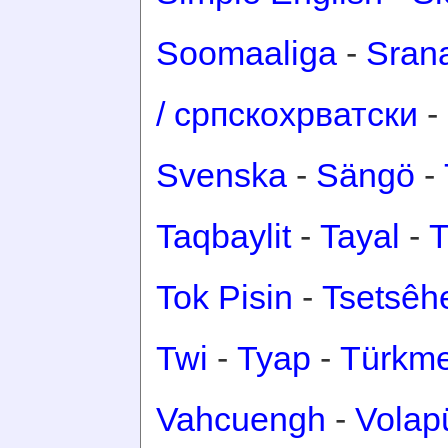
Soomaaliga
-
Sran
/ српскохрватски
-
Svenska
-
Sängö
-
Taqbaylit
-
Tayal
-
T
Tok Pisin
-
Tsetsêh
Twi
-
Tyap
-
Türkm
Vahcuengh
-
Volap