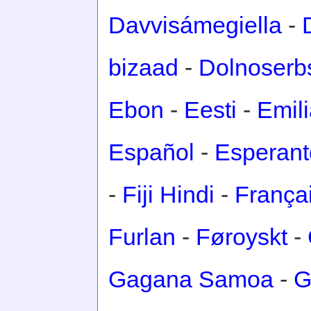
Davvisámegiella
-
bizaad
-
Dolnoserb
Ebon
-
Eesti
-
Emil
Español
-
Esperant
-
Fiji Hindi
-
França
Furlan
-
Føroyskt
-
Gagana Samoa
-
G