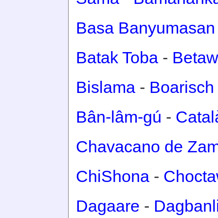
Basa Banyumasan
Batak Toba
-
Betaw
Bislama
-
Boarisch
Bân-lâm-gú
-
Catal
Chavacano de Za
ChiShona
-
Choct
Dagaare
-
Dagbanl