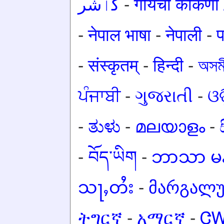
کٲشُر
-
गोंयची कोंकण
-
नेपाल भाषा
-
नेपाली
-
प
-
संस्कृतम्
-
हिन्दी
-
অসমী
ਪੰਜਾਬੀ
-
ગુજરાતી
-
ଓଡ
-
ತುಳು
-
മലയാളം
-
-
བོད་ཡིག
-
ဘာသာ မန
သႃႇတႆး
-
მარგალ
ትግርኛ
-
አማርኛ
-
Ꮳ