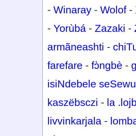
-
Winaray
-
Wolof
-
-
Yorùbá
-
Zazaki
-
armãneashti
-
chiT
farefare
-
fɔ̀ngbè
-
isiNdebele seSewu
kaszëbsczi
-
la .loj
livvinkarjala
-
lomb