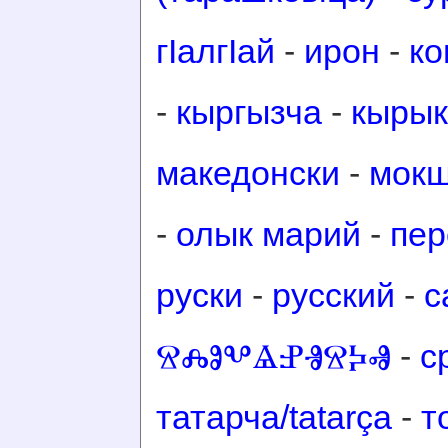
гӀалгӀай
-
ирон
-
ко
-
кыргызча
-
кырык
македонски
-
мок
-
олык марий
-
пер
руски
-
русский
-
с
ⰔⰎⰑⰂⰡⰐⰠⰔⰍⰟ
-
с
татарча/tatarça
-
т