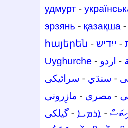
удмурт
-
українськ
эрзянь
-
қазақша
հայերեն
-
ייִדיש
-
Uyghurche
-
اردو
-
سرائیکی
-
سنڌي
-
ی
مازِرونی
-
مصرى
-
ی
گیلکی
-
ܐܪܡܝܐ
-
ހިބަސް