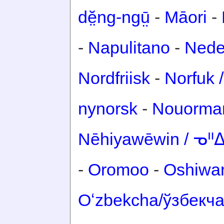
dĕ̤ng-ngṳ̄
-
Māori
-
-
Napulitano
-
Nede
Nordfriisk
-
Norfuk /
nynorsk
-
Nouorma
Nēhiyawēwin / ᓀ
-
Oromoo
-
Oshiwa
Oʻzbekcha/ўзбекч