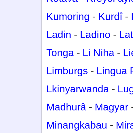
Kumoring
-
Kurdî
-
Ladin
-
Ladino
-
Lat
Tonga
-
Li Niha
-
Li
Limburgs
-
Lingua 
Lkinyarwanda
-
Lu
Madhurâ
-
Magyar
Minangkabau
-
Mir