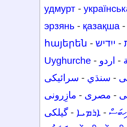
удмурт
-
українськ
эрзянь
-
қазақша
հայերեն
-
ייִדיש
-
Uyghurche
-
اردو
-
سرائیکی
-
سنڌي
-
ی
مازِرونی
-
مصرى
-
ی
گیلکی
-
ܐܪܡܝܐ
-
ހިބަސް