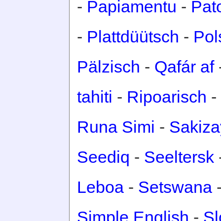
-
Papiamentu
-
Pat
-
Plattdüütsch
-
Pol
Pälzisch
-
Qafár af
tahiti
-
Ripoarisch
-
Runa Simi
-
Sakiza
Seediq
-
Seeltersk
Leboa
-
Setswana
Simple English
-
Sl