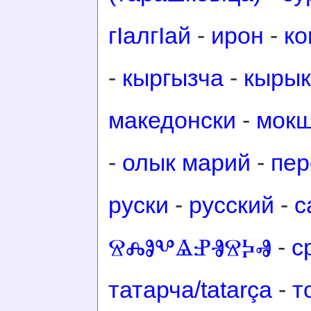
гӀалгӀай
-
ирон
-
ко
-
кыргызча
-
кырык
македонски
-
мок
-
олык марий
-
пер
руски
-
русский
-
с
ⰔⰎⰑⰂⰡⰐⰠⰔⰍⰟ
-
с
татарча/tatarça
-
т