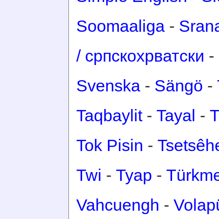
Soomaaliga
-
Sran
/ српскохрватски
-
Svenska
-
Sängö
-
Taqbaylit
-
Tayal
-
T
Tok Pisin
-
Tsetsêh
Twi
-
Tyap
-
Türkm
Vahcuengh
-
Volap