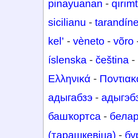
pinayuanan
-
qırım
sicilianu
-
tarandín
kel’
-
vèneto
-
võro
íslenska
-
čeština
-
Ελληνικά
-
Ποντιακ
адыгабзэ
-
адыгэб
башҡортса
-
белар
(тарашкевіца)
-
бу