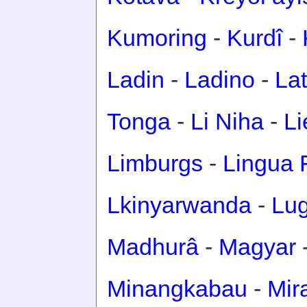
Kumoring
-
Kurdî
-
Ladin
-
Ladino
-
Lat
Tonga
-
Li Niha
-
Li
Limburgs
-
Lingua 
Lkinyarwanda
-
Lu
Madhurâ
-
Magyar
Minangkabau
-
Mir