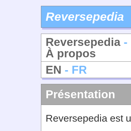
Reversepedia
Reversepedia
-
À propos
EN
- FR
Présentation
Reversepedia est u