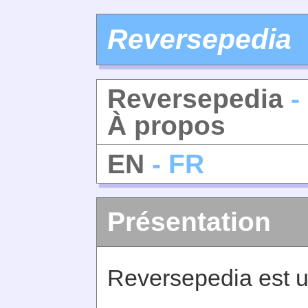
Reversepedia
Reversepedia
-
À propos
EN
- FR
Présentation
Reversepedia est u