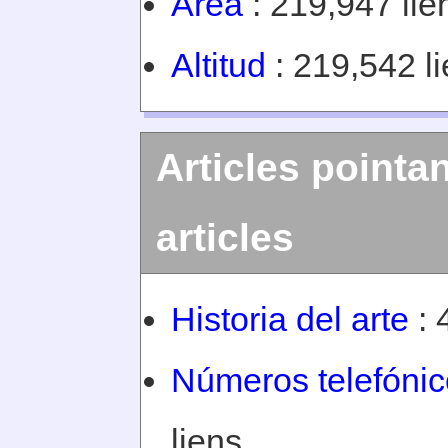
Área
: 219,947 lie
Altitud
: 219,542 li
Articles pointan
articles
Historia del arte
: 
Números telefónic
liens.