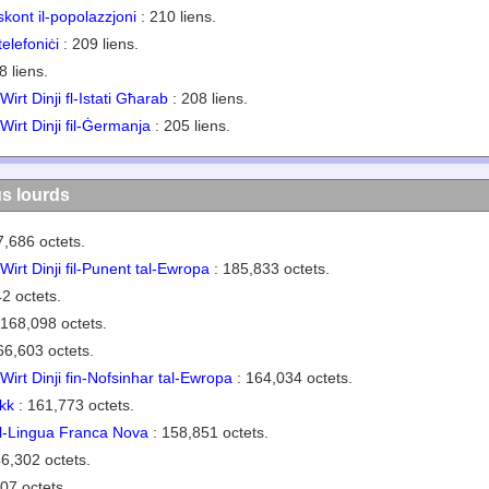
i skont il-popolazzjoni
: 210 liens.
telefoniċi
: 209 liens.
8 liens.
' Wirt Dinji fl-Istati Għarab
: 208 liens.
' Wirt Dinji fil-Ġermanja
: 205 liens.
us lourds
7,686 octets.
a' Wirt Dinji fil-Punent tal-Ewropa
: 185,833 octets.
2 octets.
 168,098 octets.
66,603 octets.
a' Wirt Dinji fin-Nofsinhar tal-Ewropa
: 164,034 octets.
okk
: 161,773 octets.
l-Lingua Franca Nova
: 158,851 octets.
6,302 octets.
07 octets.