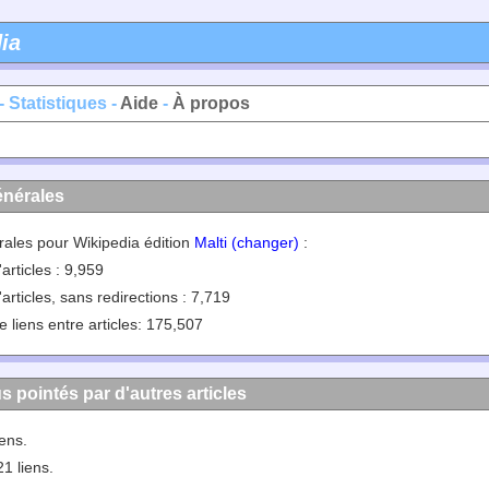
ia
- Statistiques -
Aide
-
À propos
énérales
rales pour Wikipedia édition
Malti (changer)
:
articles : 9,959
articles, sans redirections : 7,719
 liens entre articles: 175,507
us pointés par d'autres articles
iens.
21 liens.