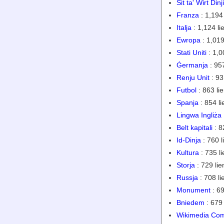
Sit ta' Wirt Dinji
Franza
: 1,194 
Italja
: 1,124 li
Ewropa
: 1,019
Stati Uniti
: 1,0
Ġermanja
: 957
Renju Unit
: 93
Futbol
: 863 lie
Spanja
: 854 li
Lingwa Ingliża
Belt kapitali
: 8
Id-Dinja
: 760 l
Kultura
: 735 li
Storja
: 729 lie
Russja
: 708 li
Monument
: 69
Bniedem
: 679 
Wikimedia Co