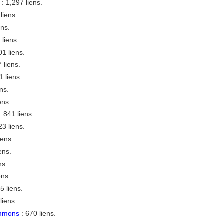
: 1,297 liens.
liens.
ens.
 liens.
01 liens.
 liens.
1 liens.
ns.
ens.
: 841 liens.
23 liens.
iens.
ens.
ns.
ens.
5 liens.
liens.
mmons
: 670 liens.