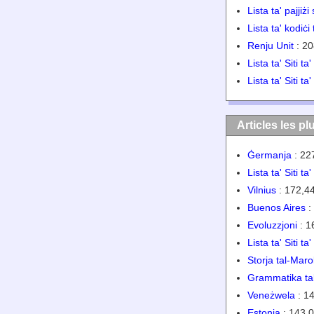
Lista ta' pajjiż
Lista ta' kodiċi 
Renju Unit
: 20
Lista ta' Siti ta
Lista ta' Siti ta
Articles les pl
Ġermanja
: 22
Lista ta' Siti t
Vilnius
: 172,44
Buenos Aires
:
Evoluzzjoni
: 1
Lista ta' Siti t
Storja tal-Mar
Grammatika ta
Veneżwela
: 14
Estonja
: 143,0