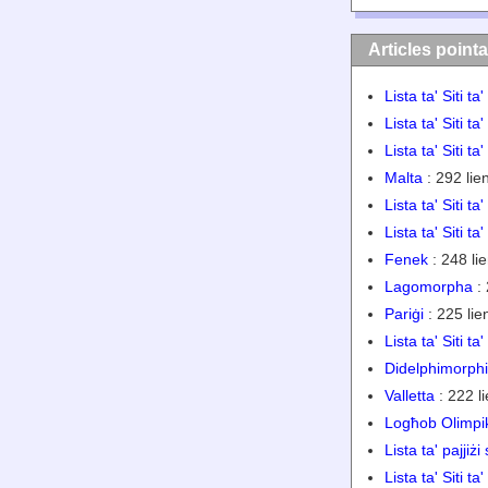
Articles pointa
Lista ta' Siti t
Lista ta' Siti t
Lista ta' Siti ta'
Malta
: 292 lie
Lista ta' Siti ta
Lista ta' Siti ta
Fenek
: 248 lie
Lagomorpha
: 
Pariġi
: 225 lie
Lista ta' Siti ta
Didelphimorph
Valletta
: 222 li
Logħob Olimpik
Lista ta' pajjiżi
Lista ta' Siti ta'