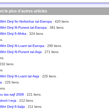
nt le plus d'autres articles
a' Wirt Dinji fin-Nofsinhar tal-Ewropa
: 420 liens.
a' Wirt Dinji fil-Punent tal-Ewropa
: 381 liens.
 Wirt Dinji fl-Afrika
: 324 liens.
ns.
' Wirt Dinji fil-Lvant tal-Ewropa
: 290 liens.
' Wirt Dinji fil-Punent tal-Asja
: 271 liens.
ns.
232 liens.
ns.
' Wirt Dinji fil-Lvant tal-Asja
: 225 liens.
ia
: 225 liens.
ens.
u tas-sajf 2008
: 221 liens.
 skont l-erja
: 212 liens.
 Wirt Dinji fl-Italja
: 211 liens.