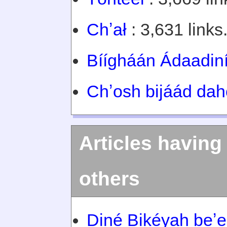
Chʼał
: 3,631 links
Bíígháán Ádaadiní
Chʼosh bijáád dah
Articles having
others
Diné Bikéyah beʼe