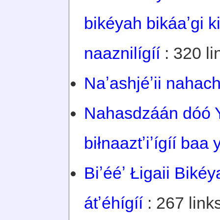
bikéyah bikáaʼgi k
naaznilígíí
: 320 li
Naʼashjéʼii nahach
Nahasdzáán dóó 
biłnaaztʼiʼígíí baa y
Biʼééʼ Łigaii Bikéya
átʼéhígíí
: 267 links