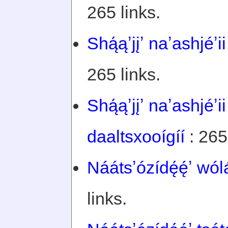
265 links.
Shą́ąʼjįʼ naʼashjéʼi
265 links.
Shą́ąʼjįʼ naʼashjéʼ
daaltsxooígíí
: 265
Náátsʼózídę́ę́ʼ wólá
links.