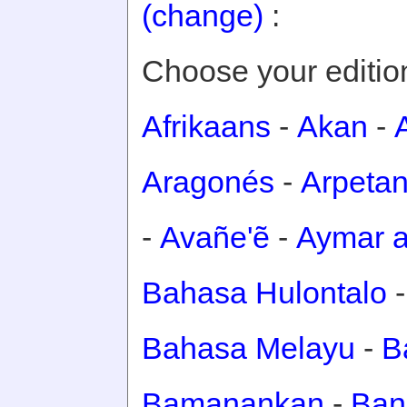
(change)
:
Choose your editio
Afrikaans
-
Akan
-
Aragonés
-
Arpeta
-
Avañe'ẽ
-
Aymar a
Bahasa Hulontalo
Bahasa Melayu
-
B
Bamanankan
-
Ban