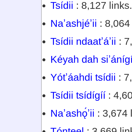
Tsídii
: 8,127 links.
Naʼashjéʼii
: 8,064 
Tsídii ndaatʼáʼii
: 7
Kéyah dah siʼánígí
Yótʼáahdi tsídii
: 7
Tsídii tsídígíí
: 4,60
Naʼashǫ́ʼii
: 3,674 
Tónteel
: 3,669 lin