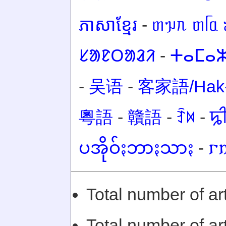
ភាសាខ្មែរ
-
ᥖᥭᥰ ᥖᥬᥲ 
ᱥᱟᱱᱛᱟᱲᱤ
-
ⵜⴰⵎⴰⵣ
-
吴语
-
客家語/Hak-
粵語
-
贛語
-
ꆇꉙ
-
ꠍ
ပအိုဝ်ႏဘာႏသာႏ
-
𐌲
Total number of ar
Total number of art