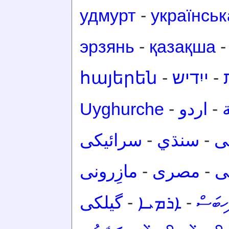
удмурт
-
українськ
эрзянь
-
қазақша
հայերեն
-
ייִדיש
-
Uyghurche
-
اردو
-
سرائیکی
-
سنڌي
-
ی
مازِرونی
-
مصرى
-
ی
گیلکی
-
ܐܪܡܝܐ
-
ހިބަސް