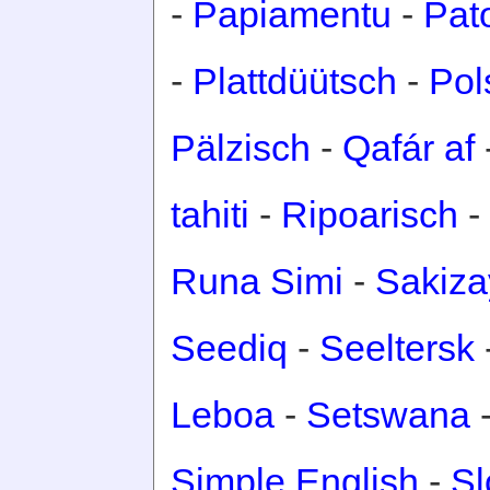
-
Papiamentu
-
Pat
-
Plattdüütsch
-
Pol
Pälzisch
-
Qafár af
tahiti
-
Ripoarisch
-
Runa Simi
-
Sakiza
Seediq
-
Seeltersk
Leboa
-
Setswana
Simple English
-
Sl