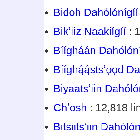
Bidoh Dahólónígíí
Bikʼiiz Naakiígíí
: 1
Bíígháán Dahólóní
Bííghą́ą́stsʼǫǫd Da
Biyaatsʼiin Dahóló
Chʼosh
: 12,818 li
Bitsiitsʼiin Dahólón