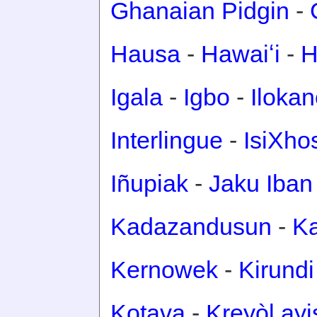
Ghanaian Pidgin
-
Hausa
-
Hawaiʻi
-
H
Igala
-
Igbo
-
Iloka
Interlingue
-
IsiXho
Iñupiak
-
Jaku Iban
Kadazandusun
-
Ka
Kernowek
-
Kirundi
Kotava
-
Kreyòl ay