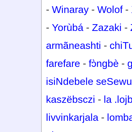
-
Winaray
-
Wolof
-
-
Yorùbá
-
Zazaki
-
armãneashti
-
chiT
farefare
-
fɔ̀ngbè
-
isiNdebele seSewu
kaszëbsczi
-
la .loj
livvinkarjala
-
lomb