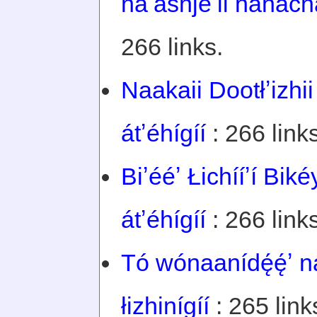
naʼashjéʼii nahachaʼ
266 links.
Naakaii Dootłʼizhii
átʼéhígíí
: 266 links
Biʼééʼ Łichííʼí Biké
átʼéhígíí
: 266 links
Tó wónaanídę́ę́ʼ n
łizhinígíí
: 265 link