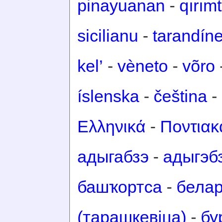
pinayuanan
-
qırım
sicilianu
-
tarandín
kel’
-
vèneto
-
võro
íslenska
-
čeština
-
Ελληνικά
-
Ποντιακ
адыгабзэ
-
адыгэб
башҡортса
-
белар
(тарашкевіца)
-
бу