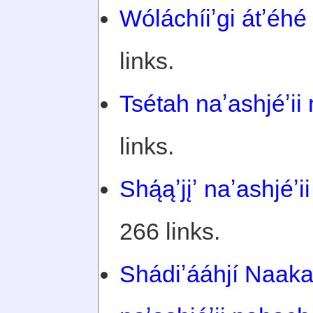
Wóláchíiʼgi átʼéhé 
links.
Tsétah naʼashjéʼii 
links.
Shą́ąʼjįʼ naʼashjéʼi
266 links.
Shádiʼááhjí Naakai