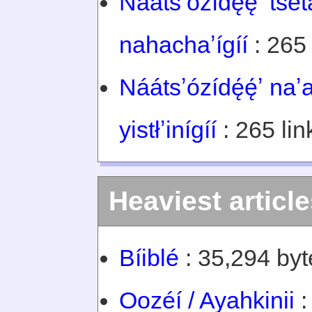
Náátsʼózídę́ę́ʼ tsét
nahachaʼígíí
: 265 
Náátsʼózídę́ę́ʼ naʼ
yistłʼinígíí
: 265 lin
Heaviest articl
Bíiblé
: 35,294 byt
Oozéí / Ayahkinii
: