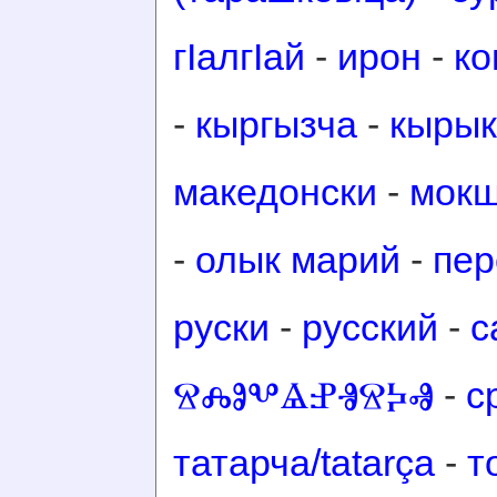
гӀалгӀай
-
ирон
-
ко
-
кыргызча
-
кырык
македонски
-
мок
-
олык марий
-
пер
руски
-
русский
-
с
ⰔⰎⰑⰂⰡⰐⰠⰔⰍⰟ
-
с
татарча/tatarça
-
т