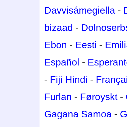
Davvisámegiella
-
bizaad
-
Dolnoserb
Ebon
-
Eesti
-
Emil
Español
-
Esperant
-
Fiji Hindi
-
França
Furlan
-
Føroyskt
-
Gagana Samoa
-
G