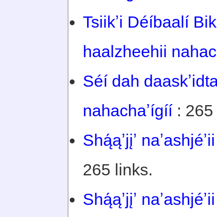
Tsiikʼi Déíbaalí Bi
haalzheehii nahach
Séí dah daaskʼidta
nahachaʼígíí
: 265 
Shą́ąʼjįʼ naʼashjéʼi
265 links.
Shą́ąʼjįʼ naʼashjéʼi