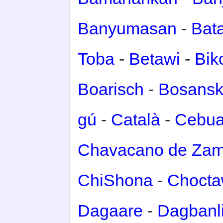
Banyumasan
-
Bat
Toba
-
Betawi
-
Bik
Boarisch
-
Bosansk
gú
-
Català
-
Cebu
Chavacano de Za
ChiShona
-
Choct
Dagaare
-
Dagbanl