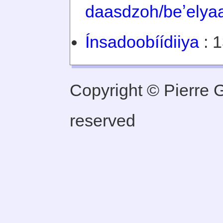
daasdzoh/beʼelyaa
Ínsadoobíídiiya
: 1
Copyright © Pierre Ge
reserved