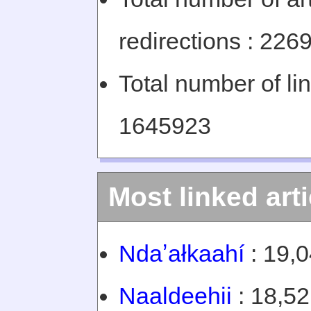
redirections : 226
Total number of li
1645923
Most linked arti
Ndaʼałkaahí
: 19,0
Naaldeehii
: 18,52