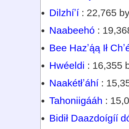
Dilzhíʼí
: 22,765 by
Naabeehó
: 19,36
Bee Hazʼą́ą Ił Chʼ
Hwéeldi
: 16,355 b
Naakétłʼáhí
: 15,3
Tahoniigááh
: 15,0
Bidił Daazdoígíí dó