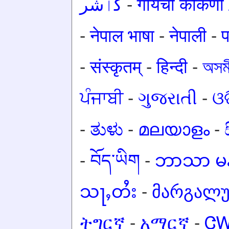
کٲشُر
-
गोंयची कोंकण
-
नेपाल भाषा
-
नेपाली
-
प
-
संस्कृतम्
-
हिन्दी
-
অসমী
ਪੰਜਾਬੀ
-
ગુજરાતી
-
ଓଡ
-
ತುಳು
-
മലയാളം
-
-
བོད་ཡིག
-
ဘာသာ မန
သႃႇတႆး
-
მარგალ
ትግርኛ
-
አማርኛ
-
Ꮳ