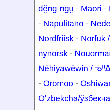
dĕ̤ng-ngṳ̄
-
Māori
-
-
Napulitano
-
Nede
Nordfriisk
-
Norfuk /
nynorsk
-
Nouorma
Nēhiyawēwin / ᓀ
-
Oromoo
-
Oshiwa
Oʻzbekcha/ўзбекч