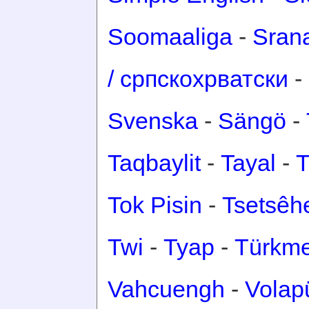
Soomaaliga
-
Sran
/ српскохрватски
-
Svenska
-
Sängö
-
Taqbaylit
-
Tayal
-
T
Tok Pisin
-
Tsetsêh
Twi
-
Tyap
-
Türkm
Vahcuengh
-
Volap