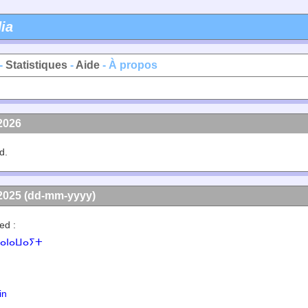
ia
-
Statistiques
-
Aide
- À propos
2026
d.
2025 (dd-mm-yyyy)
ed :
ⴰⵏⴰⵡⴰⵢⵜ
in