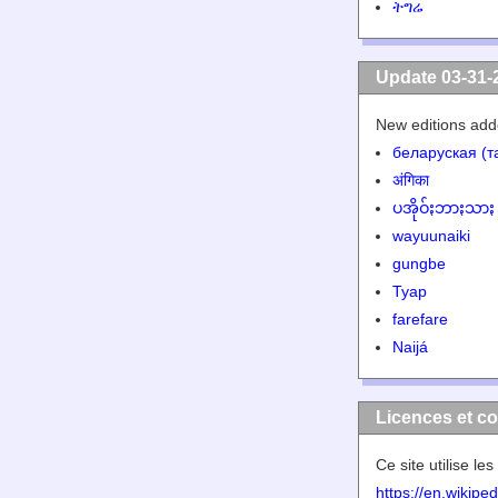
ትግሬ
Update 03-31-
New editions add
беларуская (т
अंगिका
ပအိုဝ်ႏဘာႏသာႏ
wayuunaiki
gungbe
Tyap
farefare
Naijá
Licences et c
Ce site utilise l
https://en.wikip