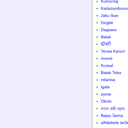
Kumoring
Kadazandusun
Jaku Iban
fɔ̀ngbè
Dagaare
Batak
ꠍꠤꠟꠐꠤ
Yerwa Kanuri
moore
Kʋsaal
Batak Toba
mfantse
Igala
руски
Obolo
ᥖᥭᥰ ᥖᥬᥲ ᥑᥨᥒᥰ
Bajau Sama
siNdebele seS