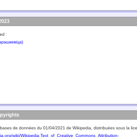
2023
ed :
арашкевіца)
opyrights
es bases de données du 01/04/2021 de Wikipedia, distribuées sous la lic
edia.org/wiki/Wikipedia:Text_of_Creative_Commons_Attribution-