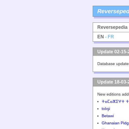
Reverseped
Reversepedia
EN
- FR
Update 02-15-
Database update
Update 18-03-
New editions add
ⵜⴰⵎⴰⵣⵉⵖⵜ ⵜ
tolışi
Betawi
Ghanaian Pidg