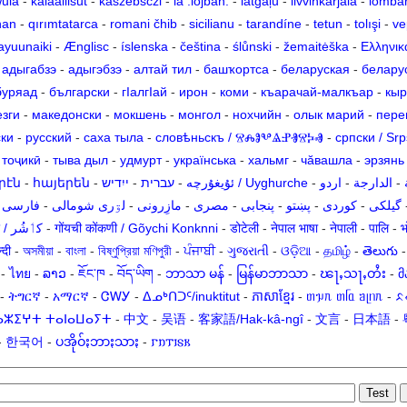
wula
-
kalaallisut
-
kaszëbsczi
-
la .lojban.
-
latgaļu
-
livvinkarjala
-
lomba
nan
-
qırımtatarca
-
romani čhib
-
sicilianu
-
tarandíne
-
tetun
-
tolışi
-
ve
ayuunaiki
-
Ænglisc
-
íslenska
-
čeština
-
ślůnski
-
žemaitėška
-
Ελληνικ
-
адыгабзэ
-
адыгэбзэ
-
алтай тил
-
башҡортса
-
беларуская
-
белару
буряад
-
български
-
гӀалгӀай
-
ирон
-
коми
-
къарачай-малкъар
-
кыр
езги
-
македонски
-
мокшень
-
монгол
-
нохчийн
-
олык марий
-
пере
ски
-
русский
-
саха тыла
-
словѣньскъ / ⰔⰎⰑⰂⰡⰐⰠⰔⰍⰟ
-
српски / Srp
-
тоҷикӣ
-
тыва дыл
-
удмурт
-
українська
-
хальмг
-
чӑвашла
-
эрзянь
րէն
-
հայերեն
-
ייִדיש
-
עברית
-
ئۇيغۇرچە / Uyghurche
-
اردو
-
الدارجة
-
-
فارسی
-
لۊری شومالی
-
مازِرونی
-
مصرى
-
پنجابی
-
پښتو
-
کوردی
-
گیلکی
कॉशुर / کٲشُر
-
गोंयची कोंकणी / Gõychi Konknni
-
डोटेली
-
नेपाल भाषा
-
नेपाली
-
पालि
-
भ
्दी
-
অসমীয়া
-
বাংলা
-
বিষ্ণুপ্রিয়া মণিপুরী
-
ਪੰਜਾਬੀ
-
ગુજરાતી
-
ଓଡ଼ିଆ
-
தமிழ்
-
తెలుగు
-
ไทย
-
ລາວ
-
ཇོང་ཁ
-
བོད་ཡིག
-
ဘာသာ မန်
-
မြန်မာဘာသာ
-
ၽႃႇသႃႇတႆး
-
მ
-
ትግርኛ
-
አማርኛ
-
ᏣᎳᎩ
-
ᐃᓄᒃᑎᑐᑦ/inuktitut
-
ភាសាខ្មែរ
-
ᥖᥭᥰ ᥖᥬᥲ ᥑᥨᥒᥰ
-
ᨅ
ⴰⵣⵉⵖⵜ ⵜⴰⵏⴰⵡⴰⵢⵜ
-
中文
-
吴语
-
客家語/Hak-kâ-ngî
-
文言
-
日本語
-
-
한국어
-
ပအိုဝ်ႏဘာႏသာႏ
-
𐌲𐌿𐍄𐌹𐍃𐌺