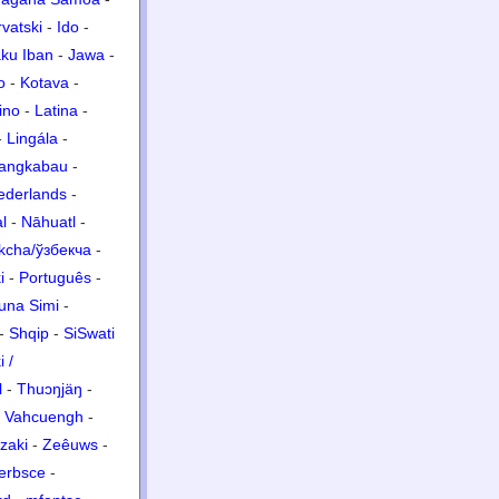
vatski
-
Ido
-
ku Iban
-
Jawa
-
o
-
Kotava
-
ino
-
Latina
-
-
Lingála
-
angkabau
-
ederlands
-
l
-
Nāhuatl
-
kcha/ўзбекча
-
i
-
Português
-
una Simi
-
-
Shqip
-
SiSwati
 /
l
-
Thuɔŋjäŋ
-
-
Vahcuengh
-
zaki
-
Zeêuws
-
erbsce
-