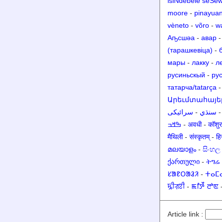
isiNdebele seSe
moore
-
pinayua
vèneto
-
võro
-
w
Аҧсшәа
-
авар
(тарашкевіца)
-
мары
-
лакку
-
л
русиньскый
-
ру
татарча/tatarça
Արեւմտահայե
سرائیکی
-
سنڌي
ߒߞߏ
-
अवधी
-
मैथिली
-
संस्कृतम्
-
हिन
മലയാളം
-
සිංහල
ქართული
-
ትግሬ
ᱥᱟᱱᱛᱟᱲᱤ
-
ⵜⴰⵎ
ꠍꠤꠟꠐꠤ
-
ꯃꯤꯇꯩ ꯂꯣꯟ
Article link :