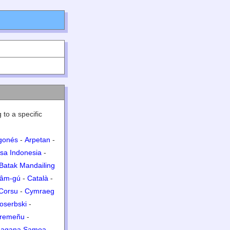
 to a specific
gonés
-
Arpetan
-
sa Indonesia
-
Batak Mandailing
lâm-gú
-
Català
-
Corsu
-
Cymraeg
oserbski
-
tremeñu
-
agana Samoa
-