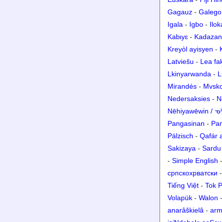
Gagauz
-
Galego
Igala
-
Igbo
-
Ilo
Kabɩyɛ
-
Kadazan
Kreyòl ayisyen
-
Latviešu
-
Lea fa
Lkinyarwanda
-
L
Mirandés
-
Mvsk
Nedersaksies
-
N
Nēhiyawēwin / 
Pangasinan
-
Pa
Pälzisch
-
Qafár 
Sakizaya
-
Sardu
-
Simple English
српскохрватски
Tiếng Việt
-
Tok P
Volapük
-
Walon
anarâškielâ
-
arm