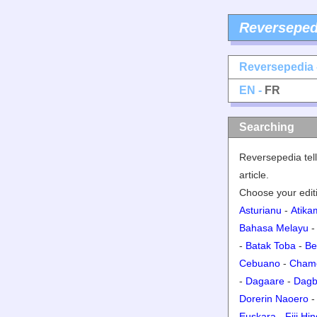
Reverseped
Reversepedia 
EN -
FR
Searching
Reversepedia tell
article.
Choose your editi
Asturianu
-
Atik
Bahasa Melayu
-
Batak Toba
-
Be
Cebuano
-
Cham
-
Dagaare
-
Dagb
Dorerin Naoero
Euskara
-
Fiji Hin