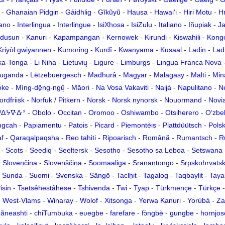
-
Ghanaian Pidgin
-
Gàidhlig
-
Gĩkũyũ
-
Hausa
-
Hawaiʻi
-
Hiri Motu
-
Hr
kano
-
Interlingua
-
Interlingue
-
IsiXhosa
-
IsiZulu
-
Italiano
-
Iñupiak
-
Ja
dusun
-
Kanuri
-
Kapampangan
-
Kernowek
-
Kirundi
-
Kiswahili
-
Kong
Kriyòl gwiyannen
-
Kumoring
-
Kurdî
-
Kwanyama
-
Kʋsaal
-
Ladin
-
Lad
ka-Tonga
-
Li Niha
-
Lietuvių
-
Ligure
-
Limburgs
-
Lingua Franca Nova
uganda
-
Lëtzebuergesch
-
Madhurâ
-
Magyar
-
Malagasy
-
Malti
-
Min
oke
-
Mìng-dĕ̤ng-ngṳ̄
-
Māori
-
Na Vosa Vakaviti
-
Naijá
-
Napulitano
-
N
ordfriisk
-
Norfuk / Pitkern
-
Norsk
-
Norsk nynorsk
-
Nouormand
-
Novia
ᓀᐦᐃᔭᐍᐏᐣ
-
Obolo
-
Occitan
-
Oromoo
-
Oshiwambo
-
Otsiherero
-
Oʻzbe
ngcah
-
Papiamentu
-
Patois
-
Picard
-
Piemontèis
-
Plattdüütsch
-
Polsk
af
-
Qaraqalpaqsha
-
Reo tahiti
-
Ripoarisch
-
Română
-
Rumantsch
-
R
-
Scots
-
Seediq
-
Seeltersk
-
Sesotho
-
Sesotho sa Leboa
-
Setswana
-
Slovenčina
-
Slovenščina
-
Soomaaliga
-
Sranantongo
-
Srpskohrvatski
-
Sunda
-
Suomi
-
Svenska
-
Sängö
-
Taclḥit
-
Tagalog
-
Taqbaylit
-
Taya
isin
-
Tsetsêhestâhese
-
Tshivenda
-
Twi
-
Tyap
-
Türkmençe
-
Türkçe
-
West-Vlams
-
Winaray
-
Wolof
-
Xitsonga
-
Yerwa Kanuri
-
Yorùbá
-
Za
ãneashti
-
chiTumbuka
-
eʋegbe
-
farefare
-
fɔ̀ngbè
-
gungbe
-
hornjos