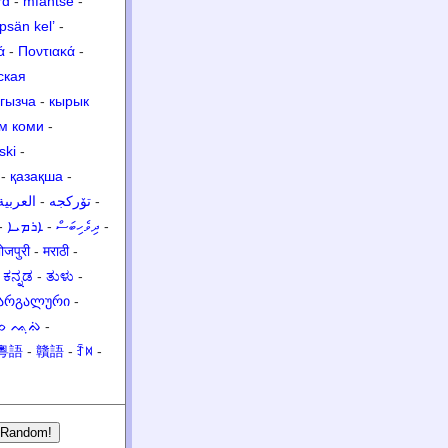
rd
-
mfantse
-
psän kel’
-
ά
-
Ποντιακά
-
ская
гызча
-
кырык
м коми
-
ski
-
-
қазақша
-
العربية
-
تۆرکجه
-
-
ܐܪܡܝܐ
-
ދިވެހިބަސް
-
ोजपुरी
-
मराठी
-
-
ಕನ್ನಡ
-
ತುಳು
-
არგალური
-
ᨔ ᨕᨘᨁᨗ
-
粵語
-
贛語
-
ꆇꉙ
-