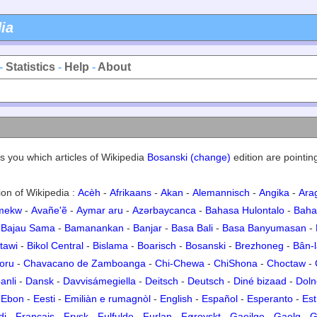
ia
-
Statistics
-
Help
-
About
s you which articles of Wikipedia
Bosanski (change)
edition are pointing
on of Wikipedia :
Acèh
-
Afrikaans
-
Akan
-
Alemannisch
-
Angika
-
Ara
amekw
-
Avañe'ẽ
-
Aymar aru
-
Azərbaycanca
-
Bahasa Hulontalo
-
Baha
-
Bajau Sama
-
Bamanankan
-
Banjar
-
Basa Bali
-
Basa Banyumasan
-
tawi
-
Bikol Central
-
Bislama
-
Boarisch
-
Bosanski
-
Brezhoneg
-
Bân-
oru
-
Chavacano de Zamboanga
-
Chi-Chewa
-
ChiShona
-
Choctaw
-
anli
-
Dansk
-
Davvisámegiella
-
Deitsch
-
Deutsch
-
Diné bizaad
-
Doln
-
Ebon
-
Eesti
-
Emiliàn e rumagnòl
-
English
-
Español
-
Esperanto
-
Es
di
-
Français
-
Frysk
-
Fulfulde
-
Furlan
-
Føroyskt
-
Gaeilge
-
Gaelg
-
G