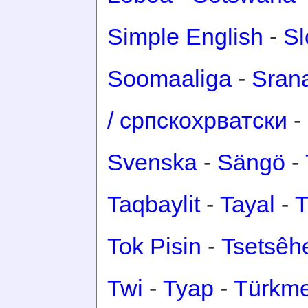
Simple English
-
Sl
Soomaaliga
-
Sran
/ српскохрватски
-
Svenska
-
Sängö
-
Taqbaylit
-
Tayal
-
T
Tok Pisin
-
Tsetsêh
Twi
-
Tyap
-
Türkm