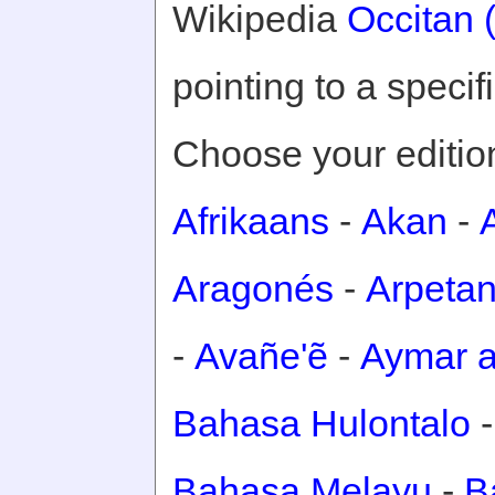
Wikipedia
Occitan 
pointing to a specifi
Choose your editio
Afrikaans
-
Akan
-
Aragonés
-
Arpeta
-
Avañe'ẽ
-
Aymar a
Bahasa Hulontalo
Bahasa Melayu
-
B