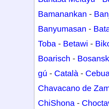
Bamanankan
-
Ban
Banyumasan
-
Bat
Toba
-
Betawi
-
Bik
Boarisch
-
Bosansk
gú
-
Català
-
Cebu
Chavacano de Za
ChiShona
-
Choct