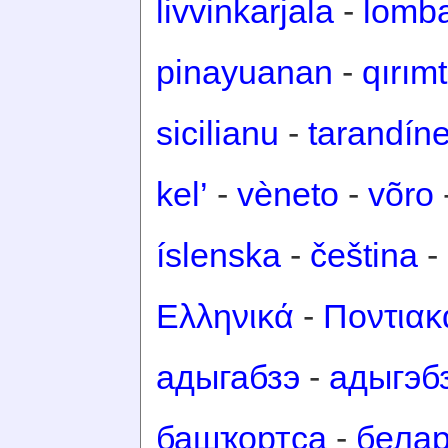
livvinkarjala
-
lomb
pinayuanan
-
qırım
sicilianu
-
tarandín
kel’
-
vèneto
-
võro
íslenska
-
čeština
-
Ελληνικά
-
Ποντιακ
адыгабзэ
-
адыгэб
башҡортса
-
белар