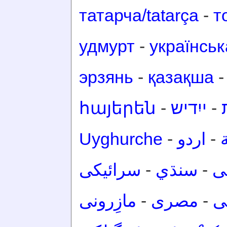
татарча/tatarça
-
т
удмурт
-
українськ
эрзянь
-
қазақша
հայերեն
-
ייִדיש
-
Uyghurche
-
اردو
-
سرائیکی
-
سنڌي
-
ی
مازِرونی
-
مصرى
-
ی