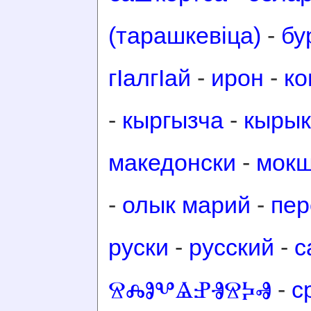
(тарашкевіца)
-
бу
гӀалгӀай
-
ирон
-
ко
-
кыргызча
-
кырык
македонски
-
мок
-
олык марий
-
пер
руски
-
русский
-
с
ⰔⰎⰑⰂⰡⰐⰠⰔⰍⰟ
-
с