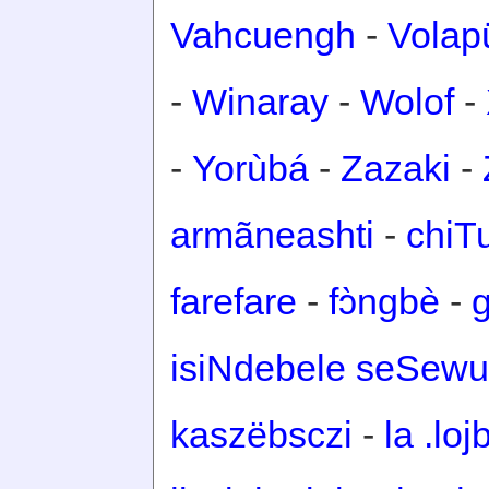
Vahcuengh
-
Volap
-
Winaray
-
Wolof
-
-
Yorùbá
-
Zazaki
-
armãneashti
-
chiT
farefare
-
fɔ̀ngbè
-
isiNdebele seSewu
kaszëbsczi
-
la .loj