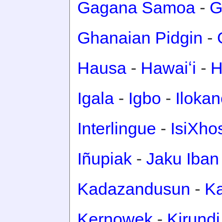
Gagana Samoa
-
G
Ghanaian Pidgin
-
Hausa
-
Hawaiʻi
-
H
Igala
-
Igbo
-
Iloka
Interlingue
-
IsiXho
Iñupiak
-
Jaku Iban
Kadazandusun
-
Ka
Kernowek
-
Kirundi