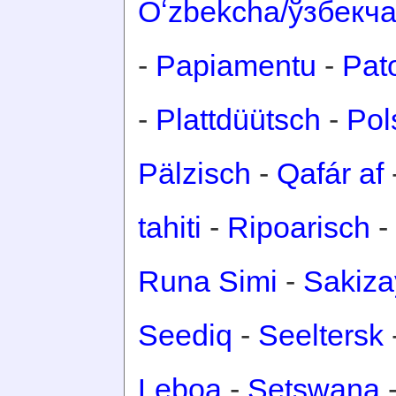
Oʻzbekcha/ўзбекч
-
Papiamentu
-
Pat
-
Plattdüütsch
-
Pol
Pälzisch
-
Qafár af
tahiti
-
Ripoarisch
-
Runa Simi
-
Sakiza
Seediq
-
Seeltersk
Leboa
-
Setswana