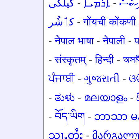
گیلکی
-
ܐܪܡܝܐ
-
ހިބަސް
کٲشُر
-
गोंयची कोंकण
-
नेपाल भाषा
-
नेपाली
-
प
-
संस्कृतम्
-
हिन्दी
-
অসমী
ਪੰਜਾਬੀ
-
ગુજરાતી
-
ଓଡ
-
ತುಳು
-
മലയാളം
-
-
བོད་ཡིག
-
ဘာသာ မန
သႃႇတႆး
-
მარგალ