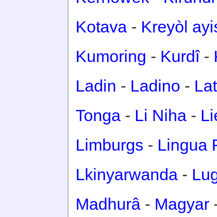
Kotava
-
Kreyòl ay
Kumoring
-
Kurdî
-
Ladin
-
Ladino
-
Lat
Tonga
-
Li Niha
-
Li
Limburgs
-
Lingua 
Lkinyarwanda
-
Lu
Madhurâ
-
Magyar