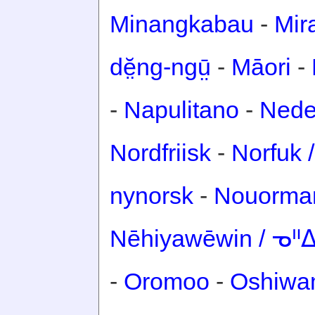
Minangkabau
-
Mir
dĕ̤ng-ngṳ̄
-
Māori
-
-
Napulitano
-
Nede
Nordfriisk
-
Norfuk /
nynorsk
-
Nouorma
Nēhiyawēwin / ᓀ
-
Oromoo
-
Oshiwa