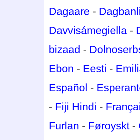
Dagaare
-
Dagbanl
Davvisámegiella
-
bizaad
-
Dolnoserb
Ebon
-
Eesti
-
Emil
Español
-
Esperant
-
Fiji Hindi
-
França
Furlan
-
Føroyskt
-