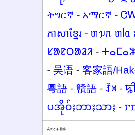
ትግርኛ
-
አማርኛ
-
Ꮳ
ភាសាខ្មែរ
-
ᥖᥭᥰ ᥖᥬᥲ 
ᱥᱟᱱᱛᱟᱲᱤ
-
ⵜⴰⵎⴰⵣ
-
吴语
-
客家語/Hak-
粵語
-
贛語
-
ꆇꉙ
-
ꠍ
ပအိုဝ်ႏဘာႏသာႏ
-
𐌲
Article link :